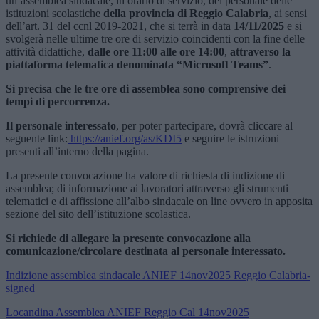
un’assemblea sindacale, in orario di servizio, del personale delle
istituzioni scolastiche
della provincia di Reggio Calabria
, ai sensi
dell’art.
31 del ccnl 2019-2021, che si terrà in data
14
/11/2025
e si
svolgerà nelle ultime tre ore di servizio coincidenti con la fine delle
attività didattiche,
dalle ore 11:00 alle ore 14:00
,
attraverso la
piattaforma telematica denominata “Microsoft Teams”
.
Si precisa che le tre ore di assemblea sono comprensive dei
tempi di percorrenza.
Il personale interessato
, per poter partecipare, dovrà cliccare al
seguente link:
https://anief.org/as/KDI5
e seguire le istruzioni
presenti all’interno della pagina.
La presente convocazione ha valore di richiesta di indizione di
assemblea; di informazione ai lavoratori attraverso gli strumenti
telematici e di affissione all’albo sindacale on line ovvero in apposita
sezione del sito dell’istituzione scolastica.
Si richiede di allegare la presente convocazione alla
comunicazione/circolare destinata al personale interessato.
Indizione assemblea sindacale ANIEF 14nov2025 Reggio Calabria-
signed
Locandina Assemblea ANIEF Reggio Cal 14nov2025