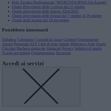
Polo Tecnico Professionale “MARCONI-IPSIA Art-Zanotti”
Orario Provvisorio delle Lezioni dal 21 ottobre
Orario provvisorio delle lezioni 2024/2025
Orario provvisorio delle lezioni dal 7 ottobre al 19 ottobre
Orario delle lezioni dal 18 novembre
Potrebbero interessarti
Didattica
Calendario
Consigli di classe
Genitori
Orientamento
Alunni
Personale ATA
Libri di testo
Istituto
Biblioteca
Aule
Orario
Circolari
Bacheca sindacale
Sindacati
Privacy
Indirizzi di studio
Scuola secondaria
Organigramma
Sicurezza
Accedi ai servizi