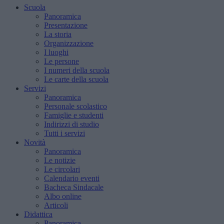
Scuola
Panoramica
Presentazione
La storia
Organizzazione
I luoghi
Le persone
I numeri della scuola
Le carte della scuola
Servizi
Panoramica
Personale scolastico
Famiglie e studenti
Indirizzi di studio
Tutti i servizi
Novità
Panoramica
Le notizie
Le circolari
Calendario eventi
Bacheca Sindacale
Albo online
Articoli
Didattica
Panoramica