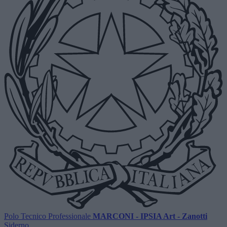
Polo Tecnico Professionale
MARCONI - IPSIA Art - Zanotti
Siderno