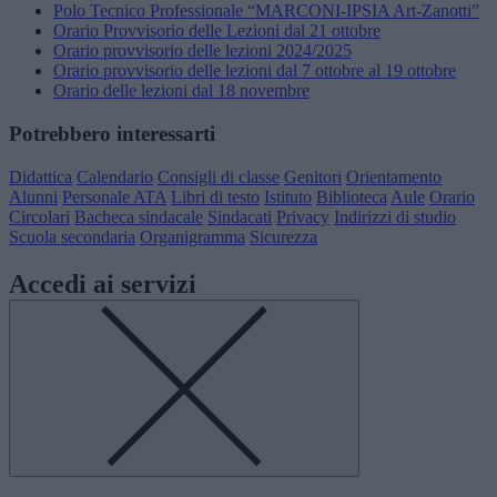
Polo Tecnico Professionale “MARCONI-IPSIA Art-Zanotti”
Orario Provvisorio delle Lezioni dal 21 ottobre
Orario provvisorio delle lezioni 2024/2025
Orario provvisorio delle lezioni dal 7 ottobre al 19 ottobre
Orario delle lezioni dal 18 novembre
Potrebbero interessarti
Didattica
Calendario
Consigli di classe
Genitori
Orientamento
Alunni
Personale ATA
Libri di testo
Istituto
Biblioteca
Aule
Orario
Circolari
Bacheca sindacale
Sindacati
Privacy
Indirizzi di studio
Scuola secondaria
Organigramma
Sicurezza
Accedi ai servizi