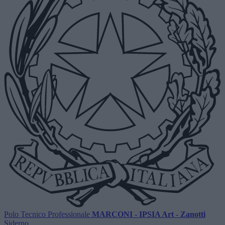
Polo Tecnico Professionale
MARCONI - IPSIA Art - Zanotti
Siderno