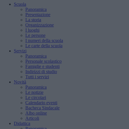
Scuola
Panoramica
Presentazione
La storia
Organizzazione
I luoghi
Le persone
I numeri della scuola
Le carte della scuola
Servizi
Panoramica
Personale scolastico
Famiglie e studenti
Indirizzi di studio
Tutti i servizi
Novità
Panoramica
Le notizie
Le circolari
Calendario eventi
Bacheca Sindacale
Albo online
Articoli
Didattica
Panoramica