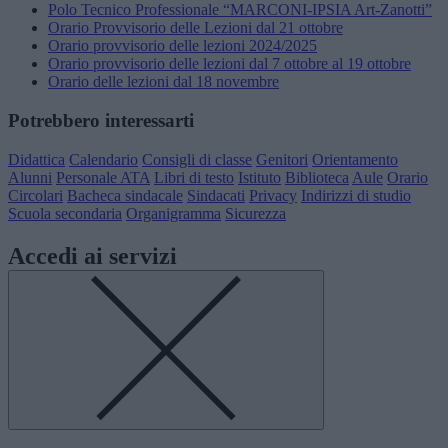
Polo Tecnico Professionale “MARCONI-IPSIA Art-Zanotti”
Orario Provvisorio delle Lezioni dal 21 ottobre
Orario provvisorio delle lezioni 2024/2025
Orario provvisorio delle lezioni dal 7 ottobre al 19 ottobre
Orario delle lezioni dal 18 novembre
Potrebbero interessarti
Didattica
Calendario
Consigli di classe
Genitori
Orientamento
Alunni
Personale ATA
Libri di testo
Istituto
Biblioteca
Aule
Orario
Circolari
Bacheca sindacale
Sindacati
Privacy
Indirizzi di studio
Scuola secondaria
Organigramma
Sicurezza
Accedi ai servizi