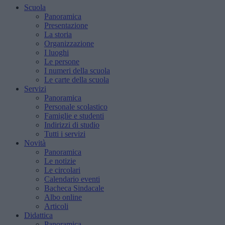
Scuola
Panoramica
Presentazione
La storia
Organizzazione
I luoghi
Le persone
I numeri della scuola
Le carte della scuola
Servizi
Panoramica
Personale scolastico
Famiglie e studenti
Indirizzi di studio
Tutti i servizi
Novità
Panoramica
Le notizie
Le circolari
Calendario eventi
Bacheca Sindacale
Albo online
Articoli
Didattica
Panoramica