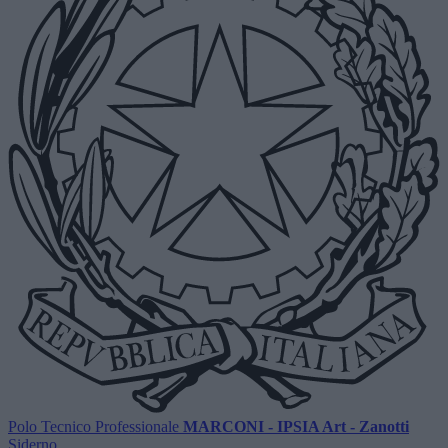
Polo Tecnico Professionale
MARCONI - IPSIA Art - Zanotti
Siderno